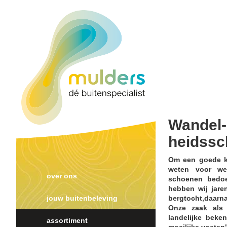
Wandel
heidssc
Om een goede ke
weten voor we
over ons
schoenen bedoe
hebben wij jare
jouw buitenbeleving
bergtocht,daarna
Onze zaak als 
landelijke bek
assortiment