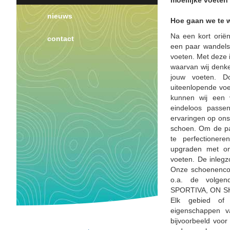
moeilijke voeten
nieuws
Hoe gaan we te 
Na een kort orië
contact
een paar wandels
voeten. Met deze 
waarvan wij denke
jouw voeten. D
uiteenlopende voe
kunnen wij een 
eindeloos passe
ervaringen op ons
schoen. Om de p
te perfectioner
upgraden met on
voeten. De inlegz
Onze schoenencol
o.a. de volge
SPORTIVA, ON SH
Elk gebied of e
eigenschappen v
bijvoorbeeld voo