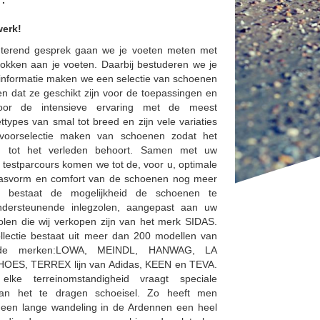
".
werk!
nterend gesprek gaan we je voeten meten met
okken aan je voeten. Daarbij bestuderen we je
informatie maken we een selectie van schoenen
n dat ze geschikt zijn voor de toepassingen en
oor de intensieve ervaring met de meest
ttypes van smal tot breed en zijn vele variaties
voorselectie maken van schoenen zodat het
n tot het verleden behoort. Samen met uw
 testparcours komen we tot de, voor u, optimale
asvorm en comfort van de schoenen nog meer
en bestaat de mogelijkheid de schoenen te
dersteunende inlegzolen, aangepast aan uw
olen die wij verkopen zijn van het merk SIDAS.
lectie bestaat uit meer dan 200 modellen van
nde merken:LOWA, MEINDL, HANWAG, LA
OES, TERREX lijn van Adidas, KEEN en TEVA.
lke terreinomstandigheid vraagt speciale
an het te dragen schoeisel. Zo heeft men
r een lange wandeling in de Ardennen een heel